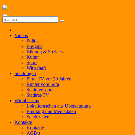
Zum
Inhalt
springen
Videos
Politik
Ereignis
Bildung & Soziales
Kultur
Sport
Wirtschaft
Sendungen
Pirna TV vor 20 Jahren
Runter vom Sofa
Seniorensport
Stadtrat-TV
Wir über uns
Lokalfernsehen aus Überzeugung
Empfang und Mediadaten
Sendezeiten
Kontakte
Kontakte
AGB’s