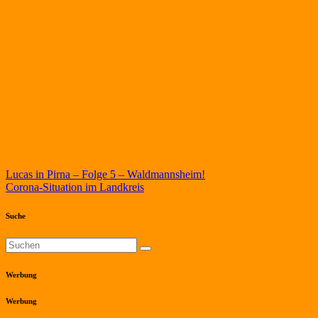
Beitragsnavigation
Lucas in Pirna – Folge 5 – Waldmannsheim!
Corona-Situation im Landkreis
Suche
Werbung
Werbung