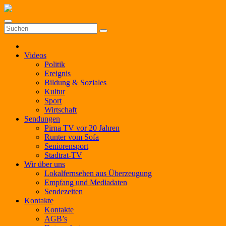
Zum
Inhalt
springen
Videos
Politik
Ereignis
Bildung & Soziales
Kultur
Sport
Wirtschaft
Sendungen
Pirna TV vor 20 Jahren
Runter vom Sofa
Seniorensport
Stadtrat-TV
Wir über uns
Lokalfernsehen aus Überzeugung
Empfang und Mediadaten
Sendezeiten
Kontakte
Kontakte
AGB’s