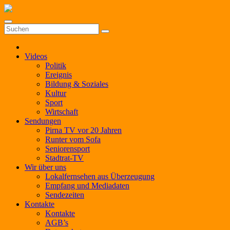
Zum
Inhalt
springen
Videos
Politik
Ereignis
Bildung & Soziales
Kultur
Sport
Wirtschaft
Sendungen
Pirna TV vor 20 Jahren
Runter vom Sofa
Seniorensport
Stadtrat-TV
Wir über uns
Lokalfernsehen aus Überzeugung
Empfang und Mediadaten
Sendezeiten
Kontakte
Kontakte
AGB’s