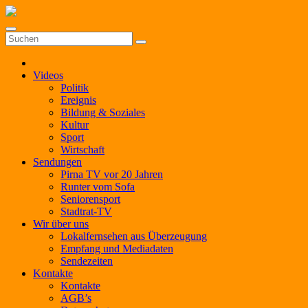
Zum
Inhalt
springen
Videos
Politik
Ereignis
Bildung & Soziales
Kultur
Sport
Wirtschaft
Sendungen
Pirna TV vor 20 Jahren
Runter vom Sofa
Seniorensport
Stadtrat-TV
Wir über uns
Lokalfernsehen aus Überzeugung
Empfang und Mediadaten
Sendezeiten
Kontakte
Kontakte
AGB’s