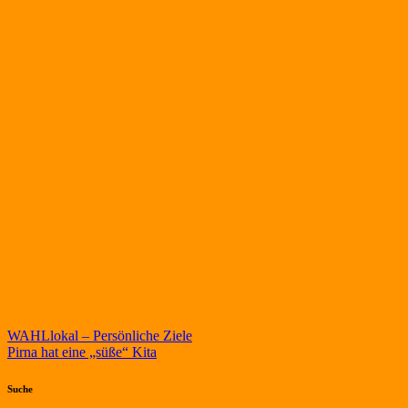
Beitragsnavigation
WAHLlokal – Persönliche Ziele
Pirna hat eine „süße“ Kita
Suche