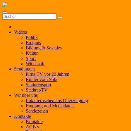
Zum
Inhalt
springen
Videos
Politik
Ereignis
Bildung & Soziales
Kultur
Sport
Wirtschaft
Sendungen
Pirna TV vor 20 Jahren
Runter vom Sofa
Seniorensport
Stadtrat-TV
Wir über uns
Lokalfernsehen aus Überzeugung
Empfang und Mediadaten
Sendezeiten
Kontakte
Kontakte
AGB’s