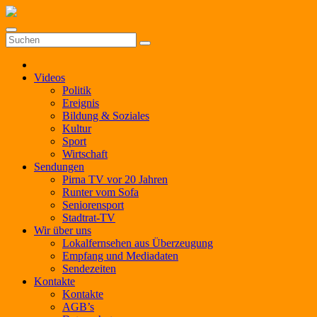
Zum
Inhalt
springen
Videos
Politik
Ereignis
Bildung & Soziales
Kultur
Sport
Wirtschaft
Sendungen
Pirna TV vor 20 Jahren
Runter vom Sofa
Seniorensport
Stadtrat-TV
Wir über uns
Lokalfernsehen aus Überzeugung
Empfang und Mediadaten
Sendezeiten
Kontakte
Kontakte
AGB’s