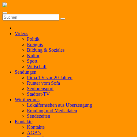
Zum
Inhalt
springen
Videos
Politik
Ereignis
Bildung & Soziales
Kultur
Sport
Wirtschaft
Sendungen
Pirna TV vor 20 Jahren
Runter vom Sofa
Seniorensport
Stadtrat-TV
Wir über uns
Lokalfernsehen aus Überzeugung
Empfang und Mediadaten
Sendezeiten
Kontakte
Kontakte
AGB’s