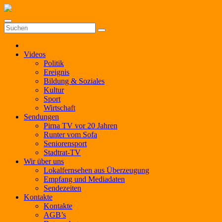
Zum
Inhalt
springen
Videos
Politik
Ereignis
Bildung & Soziales
Kultur
Sport
Wirtschaft
Sendungen
Pirna TV vor 20 Jahren
Runter vom Sofa
Seniorensport
Stadtrat-TV
Wir über uns
Lokalfernsehen aus Überzeugung
Empfang und Mediadaten
Sendezeiten
Kontakte
Kontakte
AGB’s