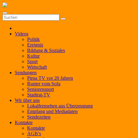
Zum
Inhalt
springen
Videos
Politik
Ereignis
Bildung & Soziales
Kultur
Sport
Wirtschaft
Sendungen
Pirna TV vor 20 Jahren
Runter vom Sofa
Seniorensport
Stadtrat-TV
Wir über uns
Lokalfernsehen aus Überzeugung
Empfang und Mediadaten
Sendezeiten
Kontakte
Kontakte
AGB’s