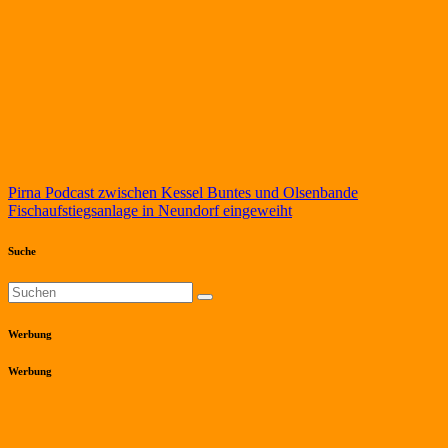
Beitragsnavigation
Pirna Podcast zwischen Kessel Buntes und Olsenbande
Fischaufstiegsanlage in Neundorf eingeweiht
Suche
Werbung
Werbung