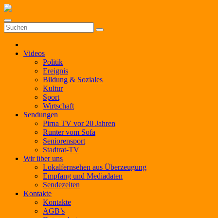
Zum
Inhalt
springen
Videos
Politik
Ereignis
Bildung & Soziales
Kultur
Sport
Wirtschaft
Sendungen
Pirna TV vor 20 Jahren
Runter vom Sofa
Seniorensport
Stadtrat-TV
Wir über uns
Lokalfernsehen aus Überzeugung
Empfang und Mediadaten
Sendezeiten
Kontakte
Kontakte
AGB’s