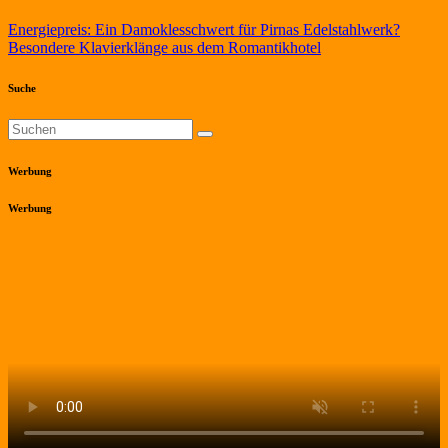
Beitragsnavigation
Energiepreis: Ein Damoklesschwert für Pirnas Edelstahlwerk?
Besondere Klavierklänge aus dem Romantikhotel
Suche
Werbung
Werbung