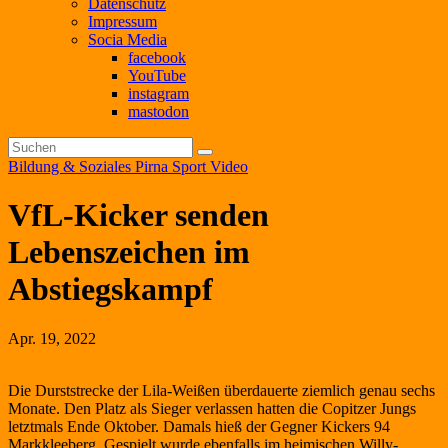
Datenschutz
Impressum
Socia Media
facebook
YouTube
instagram
mastodon
Bildung & Soziales
Pirna
Sport
Video
VfL-Kicker senden
Lebenszeichen im
Abstiegskampf
Apr. 19, 2022
Die Durststrecke der Lila-Weißen überdauerte ziemlich genau sechs
Monate. Den Platz als Sieger verlassen hatten die Copitzer Jungs
letztmals Ende Oktober. Damals hieß der Gegner Kickers 94
Markkleeberg. Gespielt wurde ebenfalls im heimischen Willy-