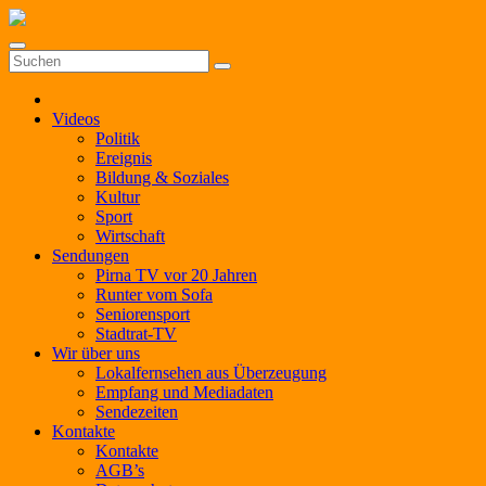
Zum
Inhalt
springen
Videos
Politik
Ereignis
Bildung & Soziales
Kultur
Sport
Wirtschaft
Sendungen
Pirna TV vor 20 Jahren
Runter vom Sofa
Seniorensport
Stadtrat-TV
Wir über uns
Lokalfernsehen aus Überzeugung
Empfang und Mediadaten
Sendezeiten
Kontakte
Kontakte
AGB’s