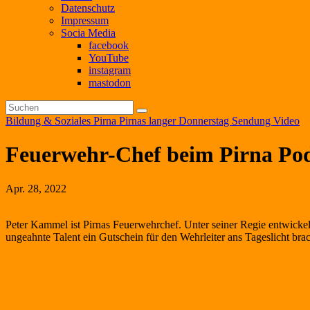
Datenschutz
Impressum
Socia Media
facebook
YouTube
instagram
mastodon
Bildung & Soziales
Pirna
Pirnas langer Donnerstag
Sendung
Video
Feuerwehr-Chef beim Pirna Po
Apr. 28, 2022
Peter Kammel ist Pirnas Feuerwehrchef. Unter seiner Regie entwicke
ungeahnte Talent ein Gutschein für den Wehrleiter ans Tageslich