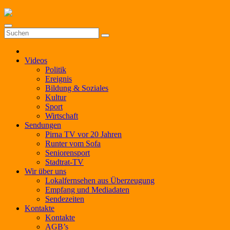
Zum
Inhalt
springen
Videos
Politik
Ereignis
Bildung & Soziales
Kultur
Sport
Wirtschaft
Sendungen
Pirna TV vor 20 Jahren
Runter vom Sofa
Seniorensport
Stadtrat-TV
Wir über uns
Lokalfernsehen aus Überzeugung
Empfang und Mediadaten
Sendezeiten
Kontakte
Kontakte
AGB’s