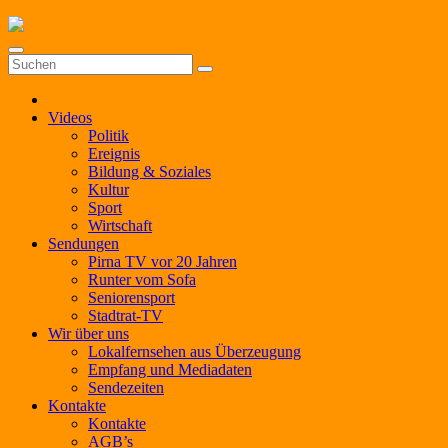
Zum
Inhalt
springen
Videos
Politik
Ereignis
Bildung & Soziales
Kultur
Sport
Wirtschaft
Sendungen
Pirna TV vor 20 Jahren
Runter vom Sofa
Seniorensport
Stadtrat-TV
Wir über uns
Lokalfernsehen aus Überzeugung
Empfang und Mediadaten
Sendezeiten
Kontakte
Kontakte
AGB’s