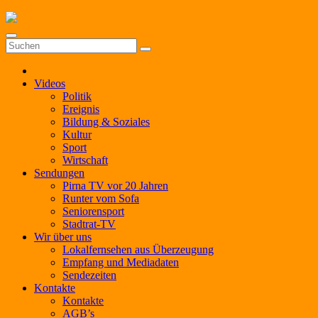
Zum
Inhalt
springen
Videos
Politik
Ereignis
Bildung & Soziales
Kultur
Sport
Wirtschaft
Sendungen
Pirna TV vor 20 Jahren
Runter vom Sofa
Seniorensport
Stadtrat-TV
Wir über uns
Lokalfernsehen aus Überzeugung
Empfang und Mediadaten
Sendezeiten
Kontakte
Kontakte
AGB’s