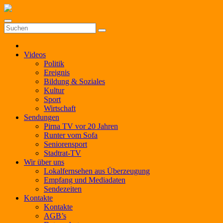
Zum
Inhalt
springen
Videos
Politik
Ereignis
Bildung & Soziales
Kultur
Sport
Wirtschaft
Sendungen
Pirna TV vor 20 Jahren
Runter vom Sofa
Seniorensport
Stadtrat-TV
Wir über uns
Lokalfernsehen aus Überzeugung
Empfang und Mediadaten
Sendezeiten
Kontakte
Kontakte
AGB’s