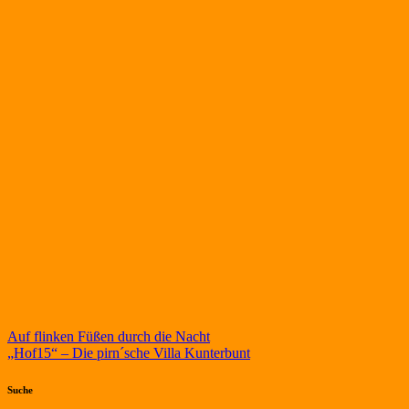
Beitragsnavigation
Auf flinken Füßen durch die Nacht
„Hof15“ – Die pirn´sche Villa Kunterbunt
Suche