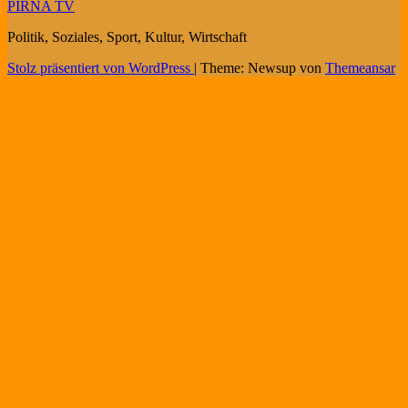
PIRNA TV
Politik, Soziales, Sport, Kultur, Wirtschaft
Stolz präsentiert von WordPress
|
Theme: Newsup von
Themeansar