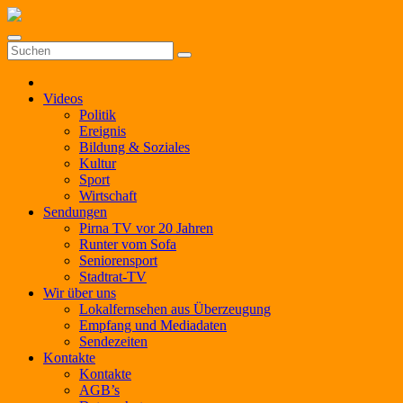
Zum
Inhalt
springen
Videos
Politik
Ereignis
Bildung & Soziales
Kultur
Sport
Wirtschaft
Sendungen
Pirna TV vor 20 Jahren
Runter vom Sofa
Seniorensport
Stadtrat-TV
Wir über uns
Lokalfernsehen aus Überzeugung
Empfang und Mediadaten
Sendezeiten
Kontakte
Kontakte
AGB’s