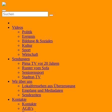
Zum
Inhalt
springen
Videos
Politik
Ereignis
Bildung & Soziales
Kultur
Sport
Wirtschaft
Sendungen
Pirna TV vor 20 Jahren
Runter vom Sofa
Seniorensport
Stadtrat-TV
Wir über uns
Lokalfernsehen aus Überzeugung
Empfang und Mediadaten
Sendezeiten
Kontakte
Kontakte
AGB’s