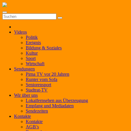
Zum
Inhalt
springen
Videos
Politik
Ereignis
Bildung & Soziales
Kultur
Sport
Wirtschaft
Sendungen
Pirna TV vor 20 Jahren
Runter vom Sofa
Seniorensport
Stadtrat-TV
Wir über uns
Lokalfernsehen aus Überzeugung
Empfang und Mediadaten
Sendezeiten
Kontakte
Kontakte
AGB’s