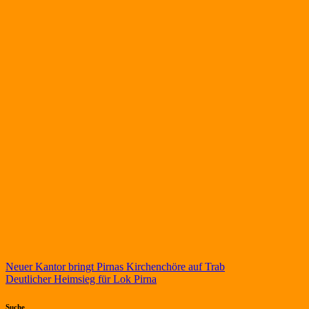
Beitragsnavigation
Neuer Kantor bringt Pirnas Kirchenchöre auf Trab
Deutlicher Heimsieg für Lok Pirna
Suche