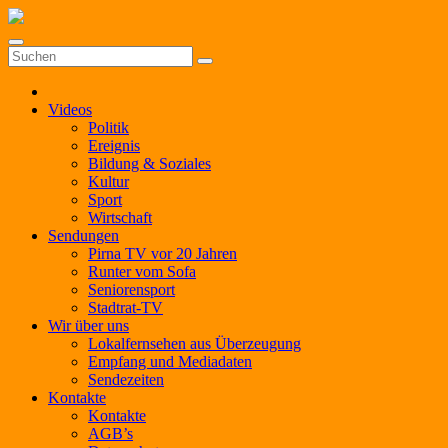
Zum
Inhalt
springen
Videos
Politik
Ereignis
Bildung & Soziales
Kultur
Sport
Wirtschaft
Sendungen
Pirna TV vor 20 Jahren
Runter vom Sofa
Seniorensport
Stadtrat-TV
Wir über uns
Lokalfernsehen aus Überzeugung
Empfang und Mediadaten
Sendezeiten
Kontakte
Kontakte
AGB’s