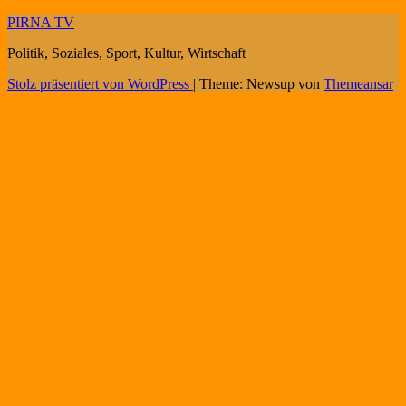
PIRNA TV
Politik, Soziales, Sport, Kultur, Wirtschaft
Stolz präsentiert von WordPress
|
Theme: Newsup von
Themeansar