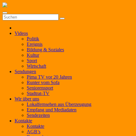
Zum
Inhalt
springen
Videos
Politik
Ereignis
Bildung & Soziales
Kultur
Sport
Wirtschaft
Sendungen
Pirna TV vor 20 Jahren
Runter vom Sofa
Seniorensport
Stadtrat-TV
Wir über uns
Lokalfernsehen aus Überzeugung
Empfang und Mediadaten
Sendezeiten
Kontakte
Kontakte
AGB’s