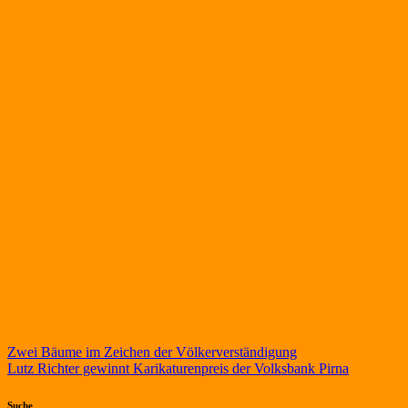
Beitragsnavigation
Zwei Bäume im Zeichen der Völkerverständigung
Lutz Richter gewinnt Karikaturenpreis der Volksbank Pirna
Suche