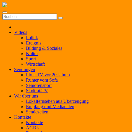
Zum
Inhalt
springen
Videos
Politik
Ereignis
Bildung & Soziales
Kultur
Sport
Wirtschaft
Sendungen
Pirna TV vor 20 Jahren
Runter vom Sofa
Seniorensport
Stadtrat-TV
Wir über uns
Lokalfernsehen aus Überzeugung
Empfang und Mediadaten
Sendezeiten
Kontakte
Kontakte
AGB’s