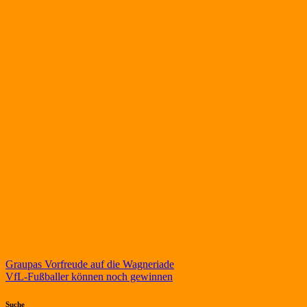
Beitragsnavigation
Graupas Vorfreude auf die Wagneriade
VfL-Fußballer können noch gewinnen
Suche