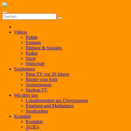
Zum
Inhalt
springen
Videos
Politik
Ereignis
Bildung & Soziales
Kultur
Sport
Wirtschaft
Sendungen
Pirna TV vor 20 Jahren
Runter vom Sofa
Seniorensport
Stadtrat-TV
Wir über uns
Lokalfernsehen aus Überzeugung
Empfang und Mediadaten
Sendezeiten
Kontakte
Kontakte
AGB’s