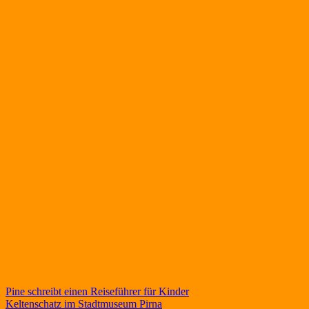
Beitragsnavigation
Pine schreibt einen Reiseführer für Kinder
Keltenschatz im Stadtmuseum Pirna