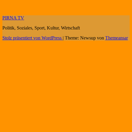
PIRNA TV
Politik, Soziales, Sport, Kultur, Wirtschaft
Stolz präsentiert von WordPress
|
Theme: Newsup von
Themeansar