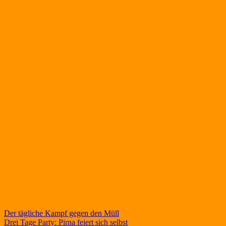
Beitragsnavigation
Der tägliche Kampf gegen den Müll
Drei Tage Party: Pirna feiert sich selbst