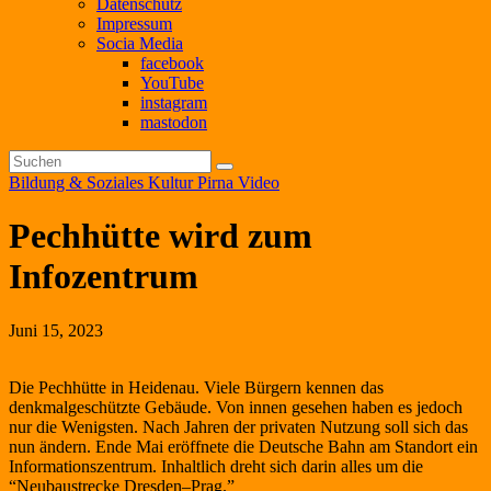
Datenschutz
Impressum
Socia Media
facebook
YouTube
instagram
mastodon
Bildung & Soziales
Kultur
Pirna
Video
Pechhütte wird zum
Infozentrum
Juni 15, 2023
Die Pechhütte in Heidenau.
Viele Bürger
n
kennen
das
denkmalgeschütz
t
e
Gebäude
.
Von
innen
gesehen haben
es jedoch
nur
die Wenigsten
.
Nach Jahren der privaten Nutzung
soll sich das
nun ändern.
Ende Mai eröffnete die Deutsche Bahn
am Standort
ein
Informationszentrum.
Inhaltlich dreht
sich darin
alles um d
ie
“
Neubaustrecke Dresden–Prag
.”