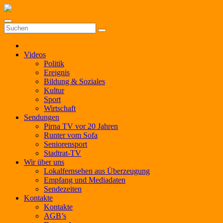
Zum
Inhalt
springen
Videos
Politik
Ereignis
Bildung & Soziales
Kultur
Sport
Wirtschaft
Sendungen
Pirna TV vor 20 Jahren
Runter vom Sofa
Seniorensport
Stadtrat-TV
Wir über uns
Lokalfernsehen aus Überzeugung
Empfang und Mediadaten
Sendezeiten
Kontakte
Kontakte
AGB’s