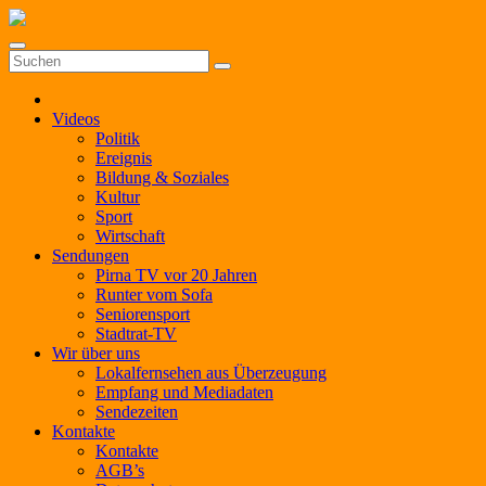
Zum
Inhalt
springen
Videos
Politik
Ereignis
Bildung & Soziales
Kultur
Sport
Wirtschaft
Sendungen
Pirna TV vor 20 Jahren
Runter vom Sofa
Seniorensport
Stadtrat-TV
Wir über uns
Lokalfernsehen aus Überzeugung
Empfang und Mediadaten
Sendezeiten
Kontakte
Kontakte
AGB’s