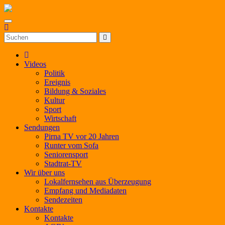
Zum
Inhalt
springen
Videos
Politik
Ereignis
Bildung & Soziales
Kultur
Sport
Wirtschaft
Sendungen
Pirna TV vor 20 Jahren
Runter vom Sofa
Seniorensport
Stadtrat-TV
Wir über uns
Lokalfernsehen aus Überzeugung
Empfang und Mediadaten
Sendezeiten
Kontakte
Kontakte