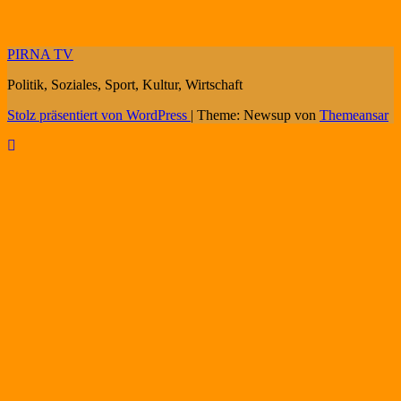
PIRNA TV
Politik, Soziales, Sport, Kultur, Wirtschaft
Stolz präsentiert von WordPress
|
Theme: Newsup von
Themeansar