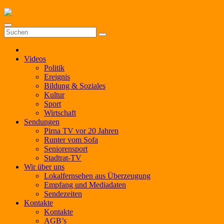
Zum
Inhalt
springen
Videos
Politik
Ereignis
Bildung & Soziales
Kultur
Sport
Wirtschaft
Sendungen
Pirna TV vor 20 Jahren
Runter vom Sofa
Seniorensport
Stadtrat-TV
Wir über uns
Lokalfernsehen aus Überzeugung
Empfang und Mediadaten
Sendezeiten
Kontakte
Kontakte
AGB’s