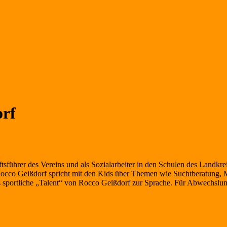
orf
sführer des Vereins und als Sozialarbeiter in den Schulen des Landkr
occo Geißdorf spricht mit den Kids über Themen wie Suchtberatung, M
t das sportliche „Talent“ von Rocco Geißdorf zur Sprache. Für Abw