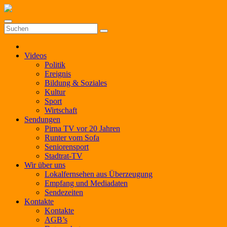
Zum
Inhalt
springen
Videos
Politik
Ereignis
Bildung & Soziales
Kultur
Sport
Wirtschaft
Sendungen
Pirna TV vor 20 Jahren
Runter vom Sofa
Seniorensport
Stadtrat-TV
Wir über uns
Lokalfernsehen aus Überzeugung
Empfang und Mediadaten
Sendezeiten
Kontakte
Kontakte
AGB’s