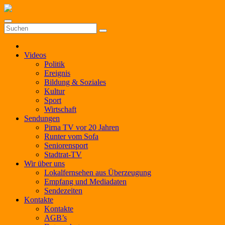
Zum
Inhalt
springen
Videos
Politik
Ereignis
Bildung & Soziales
Kultur
Sport
Wirtschaft
Sendungen
Pirna TV vor 20 Jahren
Runter vom Sofa
Seniorensport
Stadtrat-TV
Wir über uns
Lokalfernsehen aus Überzeugung
Empfang und Mediadaten
Sendezeiten
Kontakte
Kontakte
AGB’s