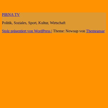
PIRNA TV
Politik, Soziales, Sport, Kultur, Wirtschaft
Stolz präsentiert von WordPress
|
Theme: Newsup von
Themeansar