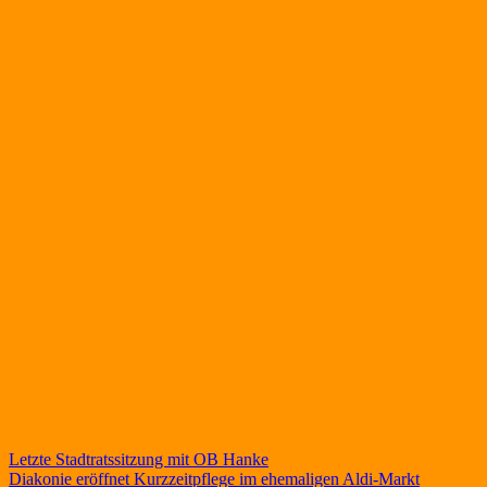
Beitragsnavigation
Letzte Stadtratssitzung mit OB Hanke
Diakonie eröffnet Kurzzeitpflege im ehemaligen Aldi-Markt