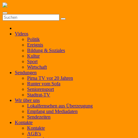
Zum
Inhalt
springen
Videos
Politik
Ereignis
Bildung & Soziales
Kultur
Sport
Wirtschaft
Sendungen
Pirna TV vor 20 Jahren
Runter vom Sofa
Seniorensport
Stadtrat-TV
Wir über uns
Lokalfernsehen aus Überzeugung
Empfang und Mediadaten
Sendezeiten
Kontakte
Kontakte
AGB’s