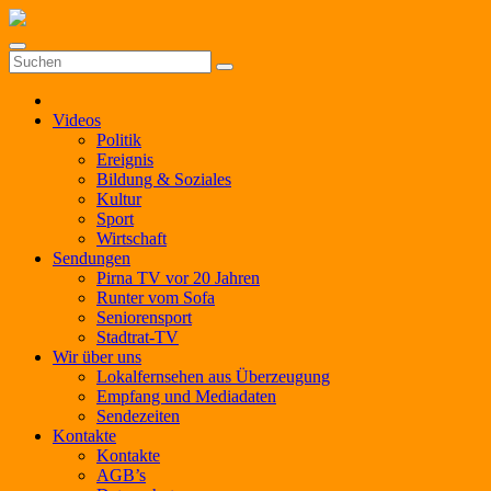
Zum
Inhalt
springen
Videos
Politik
Ereignis
Bildung & Soziales
Kultur
Sport
Wirtschaft
Sendungen
Pirna TV vor 20 Jahren
Runter vom Sofa
Seniorensport
Stadtrat-TV
Wir über uns
Lokalfernsehen aus Überzeugung
Empfang und Mediadaten
Sendezeiten
Kontakte
Kontakte
AGB’s