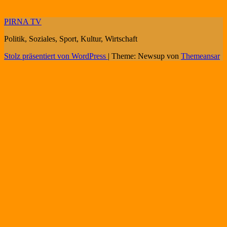
PIRNA TV
Politik, Soziales, Sport, Kultur, Wirtschaft
Stolz präsentiert von WordPress
|
Theme: Newsup von
Themeansar