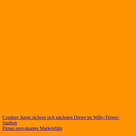
Beitragsnavigation
Copitzer Jungs sichern sich nächsten Dreier im Willy-Tröger-
Stadion
Pirnas provokanter Markenfilm