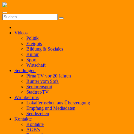
Zum
Inhalt
springen
Videos
Politik
Ereignis
Bildung & Soziales
Kultur
Sport
Wirtschaft
Sendungen
Pirna TV vor 20 Jahren
Runter vom Sofa
Seniorensport
Stadtrat-TV
Wir über uns
Lokalfernsehen aus Überzeugung
Empfang und Mediadaten
Sendezeiten
Kontakte
Kontakte
AGB’s