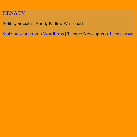
PIRNA TV
Politik, Soziales, Sport, Kultur, Wirtschaft
Stolz präsentiert von WordPress
|
Theme: Newsup von
Themeansar