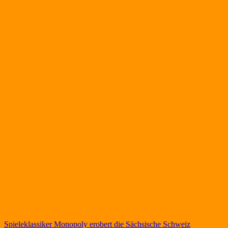
Beitragsnavigation
Spieleklassiker Monopoly erobert die Sächsische Schweiz