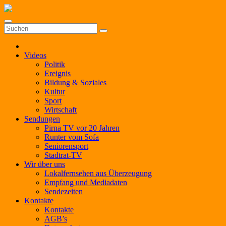
Zum
Inhalt
springen
Videos
Politik
Ereignis
Bildung & Soziales
Kultur
Sport
Wirtschaft
Sendungen
Pirna TV vor 20 Jahren
Runter vom Sofa
Seniorensport
Stadtrat-TV
Wir über uns
Lokalfernsehen aus Überzeugung
Empfang und Mediadaten
Sendezeiten
Kontakte
Kontakte
AGB’s