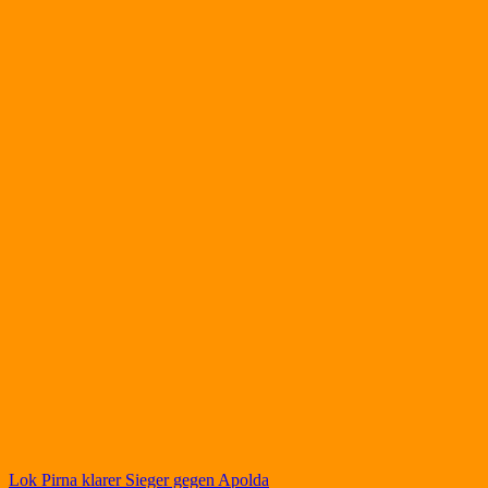
Beitragsnavigation
Lok Pirna klarer Sieger gegen Apolda