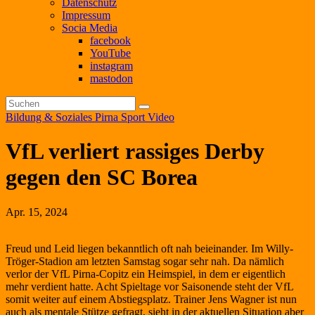
Datenschutz
Impressum
Socia Media
facebook
YouTube
instagram
mastodon
Bildung & Soziales
Pirna
Sport
Video
VfL verliert rassiges Derby
gegen den SC Borea
Apr. 15, 2024
Freud und Leid liegen bekanntlich oft nah beieinander. Im Willy-
Tröger-Stadion am letzten Samstag sogar sehr nah. Da nämlich
verlor der VfL Pirna-Copitz ein Heimspiel, in dem er eigentlich
mehr verdient hatte. Acht Spieltage vor Saisonende steht der VfL
somit weiter auf einem Abstiegsplatz. Trainer Jens Wagner ist nun
auch als mentale Stütze gefragt, sieht in der aktuellen Situation aber