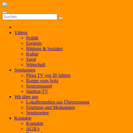
Zum
Inhalt
springen
Videos
Politik
Ereignis
Bildung & Soziales
Kultur
Sport
Wirtschaft
Sendungen
Pirna TV vor 20 Jahren
Runter vom Sofa
Seniorensport
Stadtrat-TV
Wir über uns
Lokalfernsehen aus Überzeugung
Empfang und Mediadaten
Sendezeiten
Kontakte
Kontakte
AGB’s