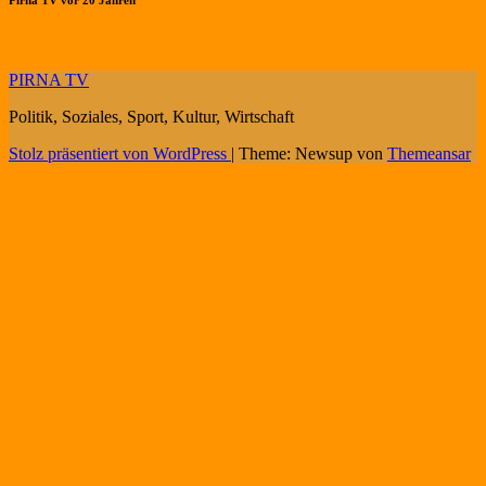
Pirna TV vor 20 Jahren
PIRNA TV
Politik, Soziales, Sport, Kultur, Wirtschaft
Stolz präsentiert von WordPress
|
Theme: Newsup von
Themeansar