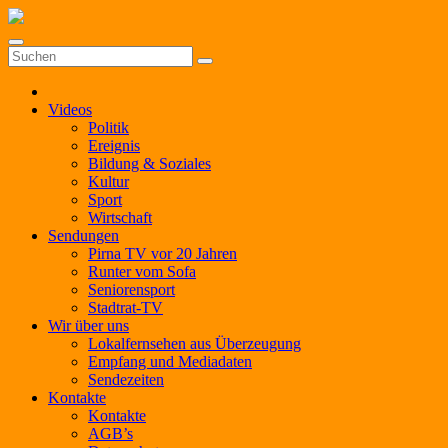
Zum
Inhalt
springen
Videos
Politik
Ereignis
Bildung & Soziales
Kultur
Sport
Wirtschaft
Sendungen
Pirna TV vor 20 Jahren
Runter vom Sofa
Seniorensport
Stadtrat-TV
Wir über uns
Lokalfernsehen aus Überzeugung
Empfang und Mediadaten
Sendezeiten
Kontakte
Kontakte
AGB’s