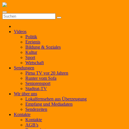
Zum
Inhalt
springen
Videos
Politik
Ereignis
Bildung & Soziales
Kultur
Sport
Wirtschaft
Sendungen
Pirna TV vor 20 Jahren
Runter vom Sofa
Seniorensport
Stadtrat-TV
Wir über uns
Lokalfernsehen aus Überzeugung
Empfang und Mediadaten
Sendezeiten
Kontakte
Kontakte
AGB’s