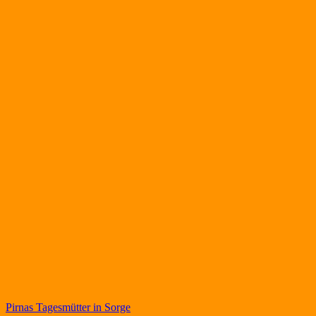
Beitragsnavigation
Pirnas Tagesmütter in Sorge