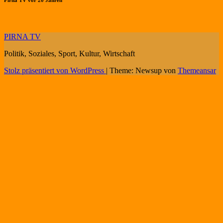
Pirna TV vor 20 Jahren
PIRNA TV
Politik, Soziales, Sport, Kultur, Wirtschaft
Stolz präsentiert von WordPress
|
Theme: Newsup von
Themeansar