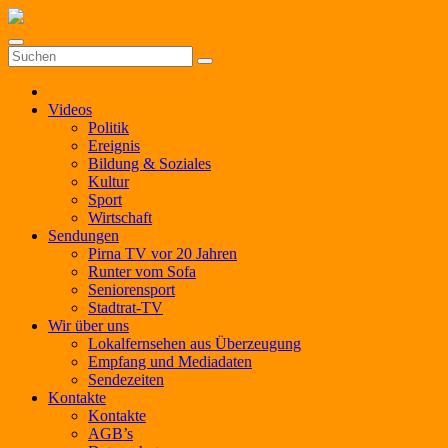
Zum
Inhalt
springen
Videos
Politik
Ereignis
Bildung & Soziales
Kultur
Sport
Wirtschaft
Sendungen
Pirna TV vor 20 Jahren
Runter vom Sofa
Seniorensport
Stadtrat-TV
Wir über uns
Lokalfernsehen aus Überzeugung
Empfang und Mediadaten
Sendezeiten
Kontakte
Kontakte
AGB’s