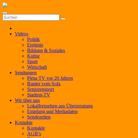
Zum
Inhalt
springen
Videos
Politik
Ereignis
Bildung & Soziales
Kultur
Sport
Wirtschaft
Sendungen
Pirna TV vor 20 Jahren
Runter vom Sofa
Seniorensport
Stadtrat-TV
Wir über uns
Lokalfernsehen aus Überzeugung
Empfang und Mediadaten
Sendezeiten
Kontakte
Kontakte
AGB’s