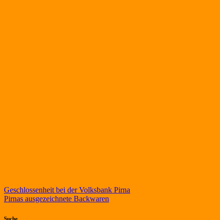
Beitragsnavigation
Geschlossenheit bei der Volksbank Pirna
Pirnas ausgezeichnete Backwaren
Suche