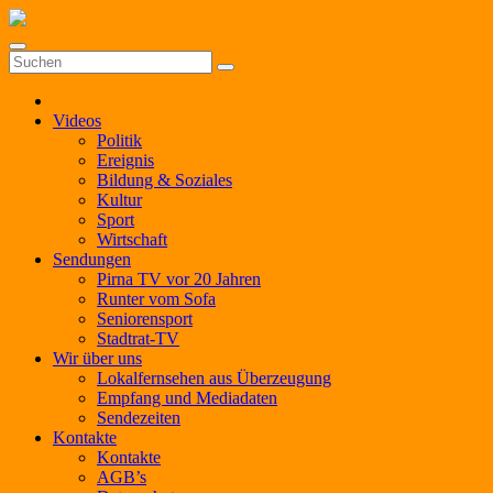
Zum
Inhalt
springen
Videos
Politik
Ereignis
Bildung & Soziales
Kultur
Sport
Wirtschaft
Sendungen
Pirna TV vor 20 Jahren
Runter vom Sofa
Seniorensport
Stadtrat-TV
Wir über uns
Lokalfernsehen aus Überzeugung
Empfang und Mediadaten
Sendezeiten
Kontakte
Kontakte
AGB’s