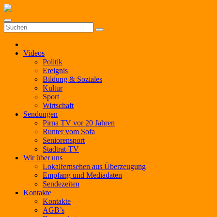
Zum
Inhalt
springen
Videos
Politik
Ereignis
Bildung & Soziales
Kultur
Sport
Wirtschaft
Sendungen
Pirna TV vor 20 Jahren
Runter vom Sofa
Seniorensport
Stadtrat-TV
Wir über uns
Lokalfernsehen aus Überzeugung
Empfang und Mediadaten
Sendezeiten
Kontakte
Kontakte
AGB’s