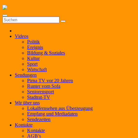
Zum
Inhalt
springen
Videos
Politik
Ereignis
Bildung & Soziales
Kultur
Sport
Wirtschaft
Sendungen
Pirna TV vor 20 Jahren
Runter vom Sofa
Seniorensport
Stadtrat-TV
Wir über uns
Lokalfernsehen aus Überzeugung
Empfang und Mediadaten
Sendezeiten
Kontakte
Kontakte
AGB’s