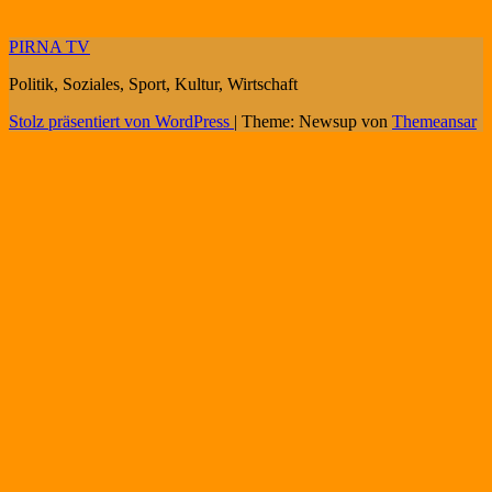
PIRNA TV
Politik, Soziales, Sport, Kultur, Wirtschaft
Stolz präsentiert von WordPress
|
Theme: Newsup von
Themeansar