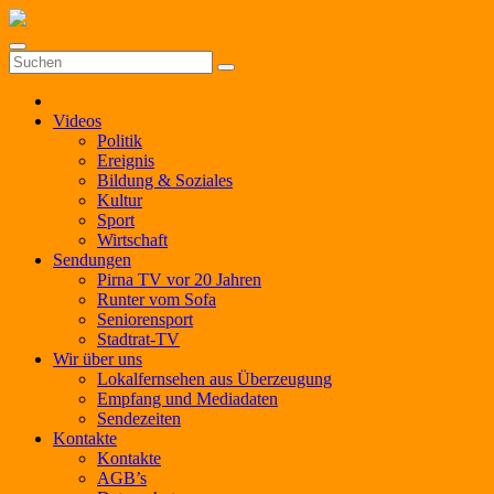
Zum
Inhalt
springen
Videos
Politik
Ereignis
Bildung & Soziales
Kultur
Sport
Wirtschaft
Sendungen
Pirna TV vor 20 Jahren
Runter vom Sofa
Seniorensport
Stadtrat-TV
Wir über uns
Lokalfernsehen aus Überzeugung
Empfang und Mediadaten
Sendezeiten
Kontakte
Kontakte
AGB’s