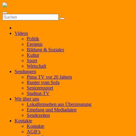
Zum
Inhalt
springen
Videos
Politik
Ereignis
Bildung & Soziales
Kultur
Sport
Wirtschaft
Sendungen
Pirna TV vor 20 Jahren
Runter vom Sofa
Seniorensport
Stadtrat-TV
Wir über uns
Lokalfernsehen aus Überzeugung
Empfang und Mediadaten
Sendezeiten
Kontakte
Kontakte
AGB’s