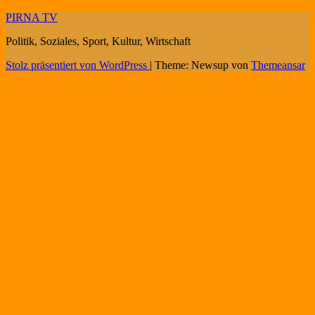
PIRNA TV
Politik, Soziales, Sport, Kultur, Wirtschaft
Stolz präsentiert von WordPress
|
Theme: Newsup von
Themeansar