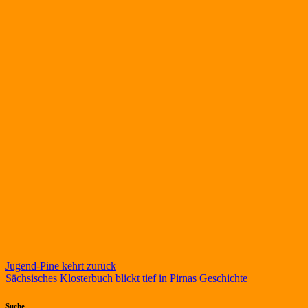
Beitragsnavigation
Jugend-Pine kehrt zurück
Sächsisches Klosterbuch blickt tief in Pirnas Geschichte
Suche