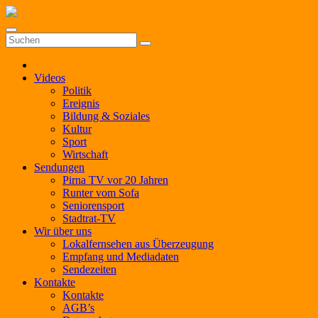
Zum
Inhalt
springen
Videos
Politik
Ereignis
Bildung & Soziales
Kultur
Sport
Wirtschaft
Sendungen
Pirna TV vor 20 Jahren
Runter vom Sofa
Seniorensport
Stadtrat-TV
Wir über uns
Lokalfernsehen aus Überzeugung
Empfang und Mediadaten
Sendezeiten
Kontakte
Kontakte
AGB’s