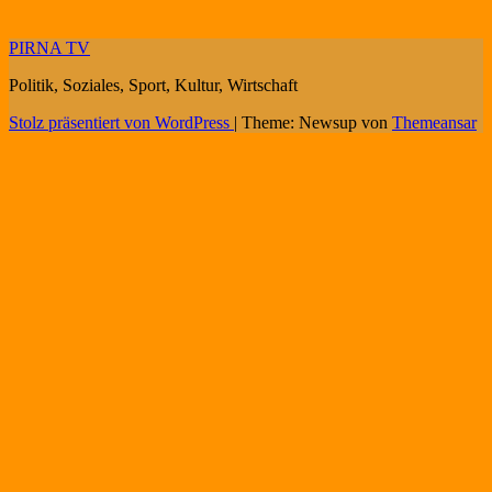
PIRNA TV
Politik, Soziales, Sport, Kultur, Wirtschaft
Stolz präsentiert von WordPress
|
Theme: Newsup von
Themeansar