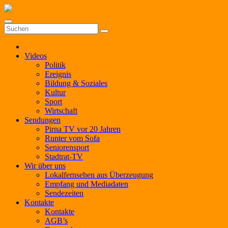
Zum
Inhalt
springen
Videos
Politik
Ereignis
Bildung & Soziales
Kultur
Sport
Wirtschaft
Sendungen
Pirna TV vor 20 Jahren
Runter vom Sofa
Seniorensport
Stadtrat-TV
Wir über uns
Lokalfernsehen aus Überzeugung
Empfang und Mediadaten
Sendezeiten
Kontakte
Kontakte
AGB’s