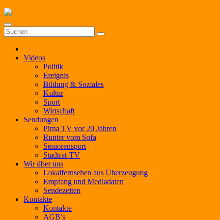
Zum
Inhalt
springen
Videos
Politik
Ereignis
Bildung & Soziales
Kultur
Sport
Wirtschaft
Sendungen
Pirna TV vor 20 Jahren
Runter vom Sofa
Seniorensport
Stadtrat-TV
Wir über uns
Lokalfernsehen aus Überzeugung
Empfang und Mediadaten
Sendezeiten
Kontakte
Kontakte
AGB’s