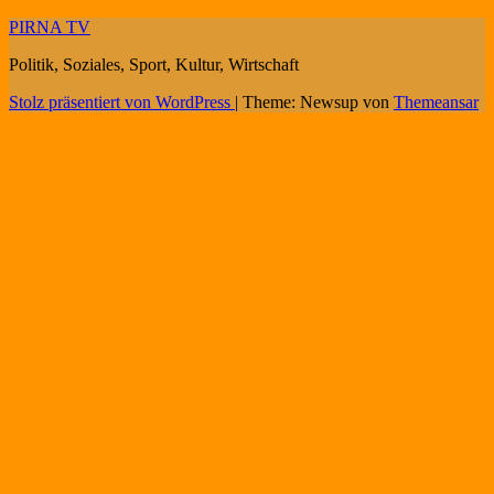
PIRNA TV
Politik, Soziales, Sport, Kultur, Wirtschaft
Stolz präsentiert von WordPress
|
Theme: Newsup von
Themeansar