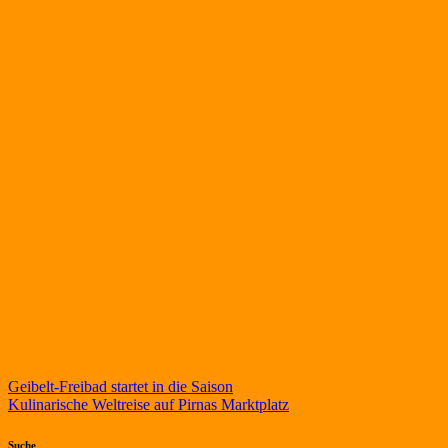
Beitragsnavigation
Geibelt-Freibad startet in die Saison
Kulinarische Weltreise auf Pirnas Marktplatz
Suche