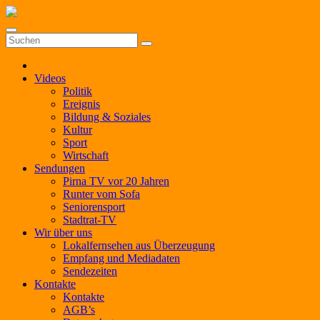
Zum
Inhalt
springen
Videos
Politik
Ereignis
Bildung & Soziales
Kultur
Sport
Wirtschaft
Sendungen
Pirna TV vor 20 Jahren
Runter vom Sofa
Seniorensport
Stadtrat-TV
Wir über uns
Lokalfernsehen aus Überzeugung
Empfang und Mediadaten
Sendezeiten
Kontakte
Kontakte
AGB’s