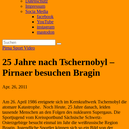
Datenschutz
Impressum
Socia Media
facebook
YouTube
instagram
mastodon
Pirna
Sport
Video
25 Jahre nach Tschernobyl –
Pirnaer besuchen Bragin
Apr. 26, 2011
Am 26. April 1986 ereignete sich im Kernkraftwerk Tschernobyl die
atomare Katastrophe. Noch Heute, 25 Jahre danach, leiden
tausende Menschen an den Folgen des nuklearen Supergaus. Die
Sportjugend vom Kreissportbund Sächsische Schweiz-
Osterzgebirge besucht einmal im Jahr die weißrussische Region
Bragin. Jugendliche Sportler können sich so ein Bild von der