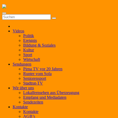
Zum
Inhalt
springen
Videos
Politik
Ereignis
Bildung & Soziales
Kultur
Sport
Wirtschaft
Sendungen
Pirna TV vor 20 Jahren
Runter vom Sofa
Seniorensport
Stadtrat-TV
Wir über uns
Lokalfernsehen aus Überzeugung
Empfang und Mediadaten
Sendezeiten
Kontakte
Kontakte
AGB’s