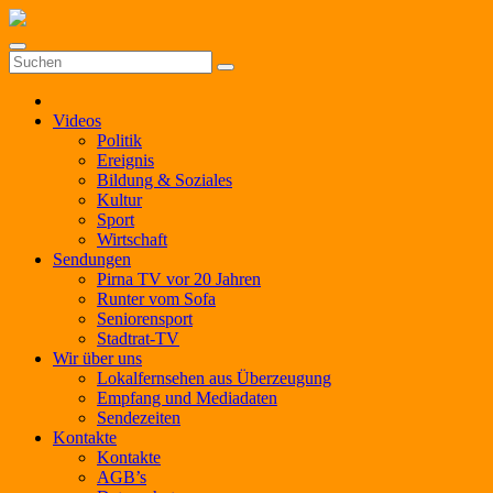
Zum
Inhalt
springen
Videos
Politik
Ereignis
Bildung & Soziales
Kultur
Sport
Wirtschaft
Sendungen
Pirna TV vor 20 Jahren
Runter vom Sofa
Seniorensport
Stadtrat-TV
Wir über uns
Lokalfernsehen aus Überzeugung
Empfang und Mediadaten
Sendezeiten
Kontakte
Kontakte
AGB’s