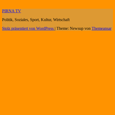
PIRNA TV
Politik, Soziales, Sport, Kultur, Wirtschaft
Stolz präsentiert von WordPress
|
Theme: Newsup von
Themeansar