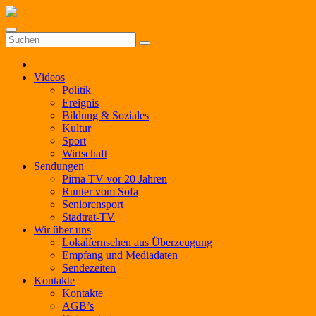
Zum
Inhalt
springen
Videos
Politik
Ereignis
Bildung & Soziales
Kultur
Sport
Wirtschaft
Sendungen
Pirna TV vor 20 Jahren
Runter vom Sofa
Seniorensport
Stadtrat-TV
Wir über uns
Lokalfernsehen aus Überzeugung
Empfang und Mediadaten
Sendezeiten
Kontakte
Kontakte
AGB’s