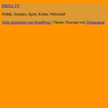
PIRNA TV
Politik, Soziales, Sport, Kultur, Wirtschaft
Stolz präsentiert von WordPress
|
Theme: Newsup von
Themeansar